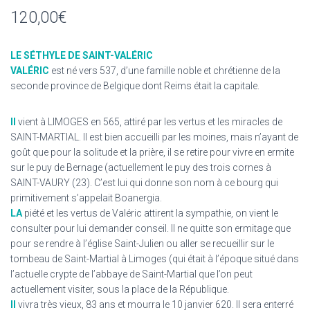
120,00
€
LE SÉTHYLE DE SAINT-VALÉRIC
VALÉRIC
est né vers 537, d’une famille noble et chrétienne de la
seconde province de Belgique dont Reims était la capitale.
Il
vient à LIMOGES en 565, attiré par les vertus et les miracles de
SAINT-MARTIAL. Il est bien accueilli par les moines, mais n’ayant de
goût que pour la solitude et la prière, il se retire pour vivre en ermite
sur le puy de Bernage (actuellement le puy des trois cornes à
SAINT-VAURY (23). C’est lui qui donne son nom à ce bourg qui
primitivement s’appelait Boanergia.
LA
piété et les vertus de Valéric attirent la sympathie, on vient le
consulter pour lui demander conseil. Il ne quitte son ermitage que
pour se rendre à l’église Saint-Julien ou aller se recueillir sur le
tombeau de Saint-Martial à Limoges (qui était à l’époque situé dans
l’actuelle crypte de l’abbaye de Saint-Martial que l’on peut
actuellement visiter, sous la place de la République.
Il
vivra très vieux, 83 ans et mourra le 10 janvier 620. Il sera enterré