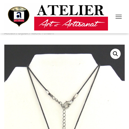
D
É
P
Accueil
/
Bijoux
/ Valéric Pendant
L
I
E
R
L
A
N
A
V
I
G
A
T
I
O
N