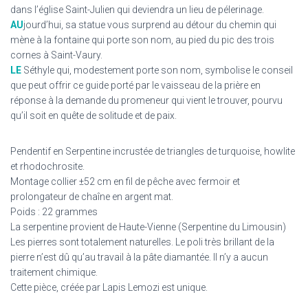
dans l’église Saint-Julien qui deviendra un lieu de pélerinage.
AU
jourd’hui, sa statue vous surprend au détour du chemin qui
mène à la fontaine qui porte son nom, au pied du pic des trois
cornes à Saint-Vaury.
LE
Séthyle qui, modestement porte son nom, symbolise le conseil
que peut offrir ce guide porté par le vaisseau de la prière en
réponse à la demande du promeneur qui vient le trouver, pourvu
qu’il soit en quête de solitude et de paix.
Pendentif en Serpentine incrustée de triangles de turquoise, howlite
et rhodochrosite.
Montage collier ±52 cm en fil de pêche avec fermoir et
prolongateur de chaîne en argent mat.
Poids : 22 grammes
La serpentine provient de Haute-Vienne (Serpentine du Limousin)
Les pierres sont totalement naturelles. Le poli très brillant de la
pierre n’est dû qu’au travail à la pâte diamantée. Il n’y a aucun
traitement chimique.
Cette pièce, créée par Lapis Lemozi est unique.