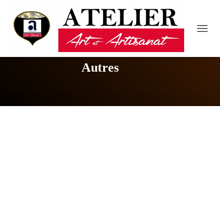
D
É
P
L
Autres
I
E
R
L
A
N
A
V
I
G
A
T
I
O
N