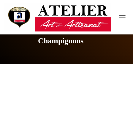
D
É
P
L
Champignons
I
E
R
L
A
N
A
V
I
G
A
T
I
O
N