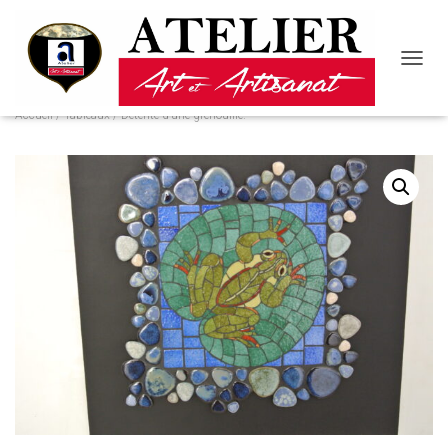
D
É
P
Accueil
/
Tableaux
/ Détente d’une grenouille.
L
I
E
R
L
A
N
A
V
I
G
A
T
I
O
N