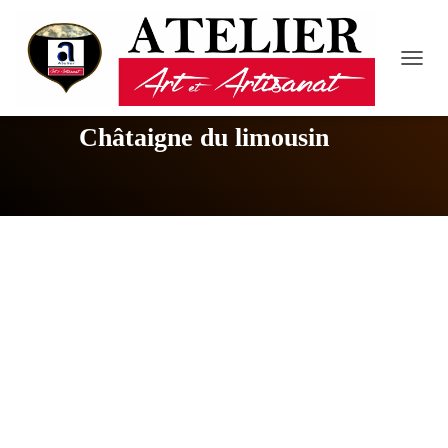
D
É
P
L
Châtaigne du limousin
I
E
R
L
A
N
A
V
I
G
A
T
I
O
N